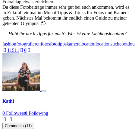
Fotoalltag etwas erleichtern.
Da diese Fotobeiträge immer sehr gut bei euch ankommen, wird es
in Zukunft einmal im Monat Tipps & Tricks für Fotos und Kamera
geben. Nächstes Mal bekommt ihr endlich einen Guide zu meiner
geliebten Olympus. 🙂
Habt ihr noch Tipps für mich? Was ist eure Lieblingslocation?
fashion
fotografieren
fotos
fototipps
kamera
location
locationsuche
ootd
out
115
11
0
Kathi
0
Followers
0
Following
Comments (11)