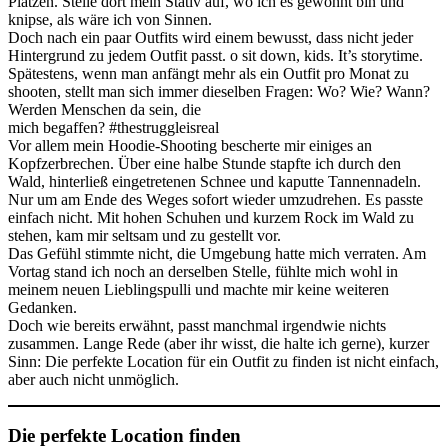
Plätzen. Stelle dort mein Stativ auf, wo ich es gewohnt bin und
knipse, als wäre ich von Sinnen.
Doch nach ein paar Outfits wird einem bewusst, dass nicht jeder
Hintergrund zu jedem Outfit passt. o sit down, kids. It’s storytime.
Spätestens, wenn man anfängt mehr als ein Outfit pro Monat zu
shooten, stellt man sich immer dieselben Fragen: Wo? Wie? Wann?
Werden Menschen da sein, die
mich begaffen? #thestruggleisreal
Vor allem mein
Hoodie-Shooting
bescherte mir einiges an
Kopfzerbrechen. Über eine halbe Stunde stapfte ich durch den
Wald, hinterließ eingetretenen Schnee und kaputte Tannennadeln.
Nur um am Ende des Weges sofort wieder umzudrehen. Es passte
einfach nicht. Mit hohen Schuhen und kurzem Rock im Wald zu
stehen, kam mir seltsam und zu gestellt vor.
Das Gefühl stimmte nicht, die Umgebung hatte mich verraten. Am
Vortag stand ich noch an derselben Stelle, fühlte mich wohl in
meinem neuen Lieblingspulli
und machte mir keine weiteren
Gedanken.
Doch wie bereits erwähnt, passt manchmal irgendwie nichts
zusammen. Lange Rede (aber ihr wisst, die halte ich gerne), kurzer
Sinn: Die perfekte Location für ein Outfit zu finden ist nicht einfach,
aber auch nicht unmöglich.
Die perfekte Location finden