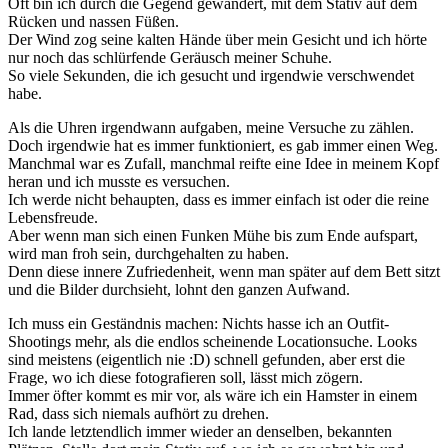
Oft bin ich durch die Gegend gewandert, mit dem Stativ auf dem
Rücken und nassen Füßen.
Der Wind zog seine kalten Hände über mein Gesicht und ich hörte
nur noch das schlürfende Geräusch meiner Schuhe.
So viele Sekunden, die ich gesucht und irgendwie verschwendet
habe.
Als die Uhren irgendwann aufgaben, meine Versuche zu zählen.
Doch irgendwie hat es immer funktioniert, es gab immer einen Weg.
Manchmal war es Zufall, manchmal reifte eine Idee in meinem Kopf
heran und ich musste es versuchen.
Ich werde nicht behaupten, dass es immer einfach ist oder die reine
Lebensfreude.
Aber wenn man sich einen Funken Mühe bis zum Ende aufspart,
wird man froh sein, durchgehalten zu haben.
Denn diese innere Zufriedenheit, wenn man später auf dem Bett sitzt
und die Bilder durchsieht, lohnt den ganzen Aufwand.
Ich muss ein Geständnis machen: Nichts hasse ich an Outfit-
Shootings mehr, als die endlos scheinende Locationsuche. Looks
sind meistens (eigentlich nie :D) schnell gefunden, aber erst die
Frage, wo ich diese fotografieren soll, lässt mich zögern.
Immer öfter kommt es mir vor, als wäre ich ein Hamster in einem
Rad, dass sich niemals aufhört zu drehen.
Ich lande letztendlich immer wieder an denselben, bekannten