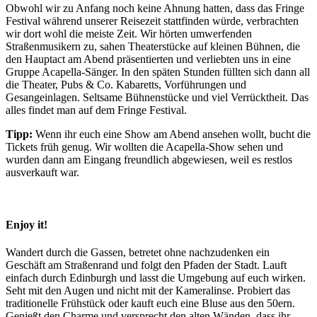
Obwohl wir zu Anfang noch keine Ahnung hatten, dass das Fringe
Festival während unserer Reisezeit stattfinden würde, verbrachten
wir dort wohl die meiste Zeit. Wir hörten umwerfenden
Straßenmusikern zu, sahen Theaterstücke auf kleinen Bühnen, die
den Hauptact am Abend präsentierten und verliebten uns in eine
Gruppe Acapella-Sänger. In den späten Stunden füllten sich dann all
die Theater, Pubs & Co. Kabaretts, Vorführungen und
Gesangeinlagen. Seltsame Bühnenstücke und viel Verrücktheit. Das
alles findet man auf dem Fringe Festival.
Tipp:
Wenn ihr euch eine Show am Abend ansehen wollt, bucht die
Tickets früh genug. Wir wollten die Acapella-Show sehen und
wurden dann am Eingang freundlich abgewiesen, weil es restlos
ausverkauft war.
Enjoy it!
Wandert durch die Gassen, betretet ohne nachzudenken ein
Geschäft am Straßenrand und folgt den Pfaden der Stadt. Lauft
einfach durch Edinburgh und lasst die Umgebung auf euch wirken.
Seht mit den Augen und nicht mit der Kameralinse. Probiert das
traditionelle Frühstück oder kauft euch eine Bluse aus den 50ern.
Genießt den Charme und versprecht den alten Wänden, dass ihr