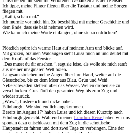
Luisa neben mir sieht mit verlorenen Gedanken aus dem Fenster.
Ich tippe, meine Finger fliegen über die Tastatur und meine Sorgen
fliegen mit.
„Kathi, schau mal.“
Ich murmle vor mich hin. Zu beschäftigt mit meiner Geschichte und
dem Ende, dass sie bald nehmen wird.
Wie kann ich meine Worte einfangen, ohne sie zu erdrücken?
Plötzlich spüre ich warme Haut auf meinem Arm und blicke auf.
Mit großen, braunen Waldaugen sieht Luisa mich an und deutet mit
dem Kopf auf das Fenster.
„Das musst du dir ansehen.“, sagt sie leise, als wolle sie mich sanft
aus meiner imaginären Welt holen.
Langsam streichen meine Augen über ihre Hand, weiter auf die
Glasscheibe, bis zu dem Meer aus Blau, Grün und Weiß.
Nebelschwaden klettern über das Wasser, Wellen drohen sie zu
verschlucken. Gras läuft den gesamten Weg bis zum Zug und
wieder zurück.
„Wow.“, flüstere ich und rücke näher.
Edinburgh. Wir sind endlich angekommen.
Bereits im August 17‘ haben Luisa und ich diesen Kurztrip nach
Edinburgh gemacht. Während meiner
London-Reise
haben wir uns
spontan dazu entschlossen mit dem Zug in die schottische
Hauptstadt zu fahren und dort zwei Tage zu verbringen. Eine der