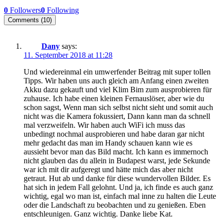
0
Followers
0
Following
Comments (10)
Dany
says:
11. September 2018 at 11:28
Und wiedereinmal ein umwerfender Beitrag mit super tollen
Tipps. Wir haben uns auch gleich am Anfang einen zweiten
Akku dazu gekauft und viel Klim Bim zum ausprobieren für
zuhause. Ich habe einen kleinen Fernauslöser, aber wie du
schon sagst, Wenn man sich selbst nicht sieht und somit auch
nicht was die Kamera fokussiert, Dann kann man da schnell
mal verzweifeln. Wir haben auch WiFi ich muss das
unbedingt nochmal ausprobieren und habe daran gar nicht
mehr gedacht das man im Handy schauen kann wie es
aussieht bevor man das Bild macht. Ich kann es immernoch
nicht glauben das du allein in Budapest warst, jede Sekunde
war ich mit dir aufgeregt und hätte mich das aber nicht
getraut. Hut ab und danke für diese wundervollen Bilder. Es
hat sich in jedem Fall gelohnt. Und ja, ich finde es auch ganz
wichtig, egal wo man ist, einfach mal inne zu halten die Leute
oder die Landschaft zu beobachten und zu genießen. Eben
entschleunigen. Ganz wichtig. Danke liebe Kat.