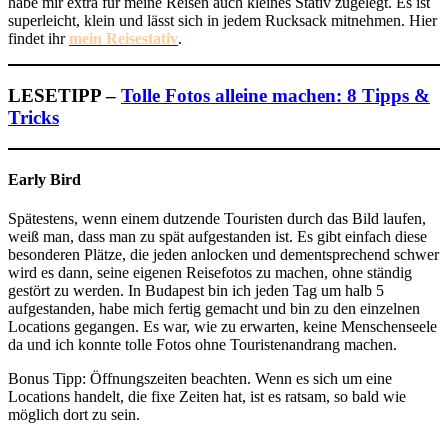
habe mir extra für meine Reisen auch kleines Stativ zugelegt. Es ist
superleicht, klein und lässt sich in jedem Rucksack mitnehmen. Hier
findet ihr
mein Reisestativ
.
LESETIPP –
Tolle Fotos alleine machen: 8 Tipps &
Tricks
Early Bird
Spätestens, wenn einem dutzende Touristen durch das Bild laufen,
weiß man, dass man zu spät aufgestanden ist. Es gibt einfach diese
besonderen Plätze, die jeden anlocken und dementsprechend schwer
wird es dann, seine eigenen Reisefotos zu machen, ohne ständig
gestört zu werden. In Budapest bin ich jeden Tag um halb 5
aufgestanden, habe mich fertig gemacht und bin zu den einzelnen
Locations gegangen. Es war, wie zu erwarten, keine Menschenseele
da und ich konnte tolle Fotos ohne Touristenandrang machen.
Bonus Tipp: Öffnungszeiten beachten. Wenn es sich um eine
Locations handelt, die fixe Zeiten hat, ist es ratsam, so bald wie
möglich dort zu sein.