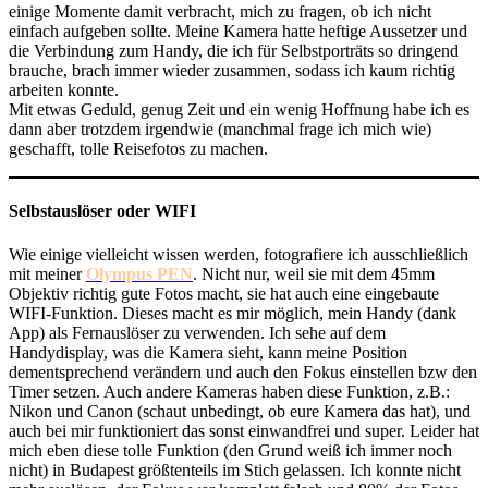
einige Momente damit verbracht, mich zu fragen, ob ich nicht
einfach aufgeben sollte. Meine Kamera hatte heftige Aussetzer und
die Verbindung zum Handy, die ich für Selbstporträts so dringend
brauche, brach immer wieder zusammen, sodass ich kaum richtig
arbeiten konnte.
Mit etwas Geduld, genug Zeit und ein wenig Hoffnung habe ich es
dann aber trotzdem irgendwie (manchmal frage ich mich wie)
geschafft, tolle Reisefotos zu machen.
Selbstauslöser oder WIFI
Wie einige vielleicht wissen werden, fotografiere ich ausschließlich
mit meiner
Olympus PEN
. Nicht nur, weil sie mit dem 45mm
Objektiv richtig gute Fotos macht, sie hat auch eine eingebaute
WIFI-Funktion. Dieses macht es mir möglich, mein Handy (dank
App) als Fernauslöser zu verwenden. Ich sehe auf dem
Handydisplay, was die Kamera sieht, kann meine Position
dementsprechend verändern und auch den Fokus einstellen bzw den
Timer setzen. Auch andere Kameras haben diese Funktion, z.B.:
Nikon und Canon (schaut unbedingt, ob eure Kamera das hat), und
auch bei mir funktioniert das sonst einwandfrei und super. Leider hat
mich eben diese tolle Funktion (den Grund weiß ich immer noch
nicht) in Budapest größtenteils im Stich gelassen. Ich konnte nicht