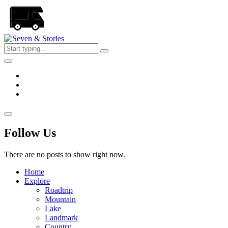
Skip
to
the
content
Seven
&
Stories
Follow Us
There are no posts to show right now.
Home
Explore
Roadtrip
Mountain
Lake
Landmark
Country