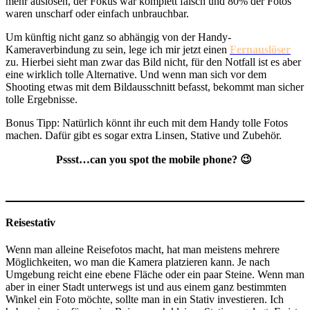
mehr auslösen, der Fokus war komplett falsch und 80% der Fotos
waren unscharf oder einfach unbrauchbar.
Um künftig nicht ganz so abhängig von der Handy-
Kameraverbindung zu sein, lege ich mir jetzt einen
Fernauslöser
zu. Hierbei sieht man zwar das Bild nicht, für den Notfall ist es aber
eine wirklich tolle Alternative. Und wenn man sich vor dem
Shooting etwas mit dem Bildausschnitt befasst, bekommt man sicher
tolle Ergebnisse.
Bonus Tipp: Natürlich könnt ihr euch mit dem Handy tolle Fotos
machen. Dafür gibt es sogar extra Linsen, Stative und Zubehör.
Pssst…can you spot the mobile phone? 😉
Reisestativ
Wenn man alleine Reisefotos macht, hat man meistens mehrere
Möglichkeiten, wo man die Kamera platzieren kann. Je nach
Umgebung reicht eine ebene Fläche oder ein paar Steine. Wenn man
aber in einer Stadt unterwegs ist und aus einem ganz bestimmten
Winkel ein Foto möchte, sollte man in ein Stativ investieren. Ich