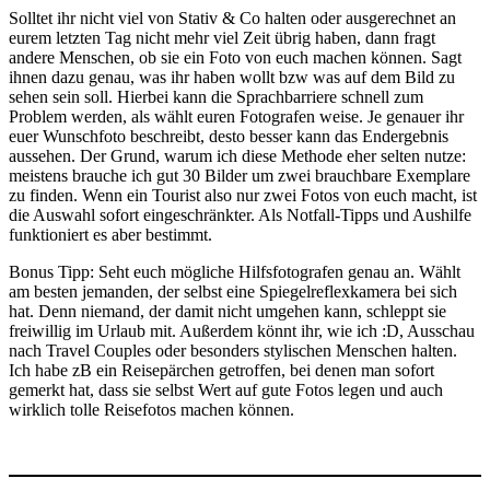
Solltet ihr nicht viel von Stativ & Co halten oder ausgerechnet an
eurem letzten Tag nicht mehr viel Zeit übrig haben, dann fragt
andere Menschen, ob sie ein Foto von euch machen können. Sagt
ihnen dazu genau, was ihr haben wollt bzw was auf dem Bild zu
sehen sein soll. Hierbei kann die Sprachbarriere schnell zum
Problem werden, als wählt euren Fotografen weise. Je genauer ihr
euer Wunschfoto beschreibt, desto besser kann das Endergebnis
aussehen. Der Grund, warum ich diese Methode eher selten nutze:
meistens brauche ich gut 30 Bilder um zwei brauchbare Exemplare
zu finden. Wenn ein Tourist also nur zwei Fotos von euch macht, ist
die Auswahl sofort eingeschränkter. Als Notfall-Tipps und Aushilfe
funktioniert es aber bestimmt.
Bonus Tipp: Seht euch mögliche Hilfsfotografen genau an. Wählt
am besten jemanden, der selbst eine Spiegelreflexkamera bei sich
hat. Denn niemand, der damit nicht umgehen kann, schleppt sie
freiwillig im Urlaub mit. Außerdem könnt ihr, wie ich :D, Ausschau
nach Travel Couples oder besonders stylischen Menschen halten.
Ich habe zB ein Reisepärchen getroffen, bei denen man sofort
gemerkt hat, dass sie selbst Wert auf gute Fotos legen und auch
wirklich tolle Reisefotos machen können.