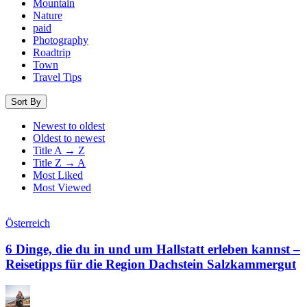
Mountain
Nature
paid
Photography
Roadtrip
Town
Travel Tips
Sort By
Newest to oldest
Oldest to newest
Title A → Z
Title Z → A
Most Liked
Most Viewed
Österreich
6 Dinge, die du in und um Hallstatt erleben kannst –
Reisetipps für die Region Dachstein Salzkammergut