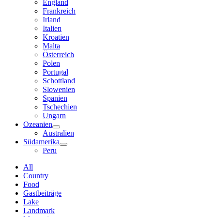
England
Frankreich
Irland
Italien
Kroatien
Malta
Österreich
Polen
Portugal
Schottland
Slowenien
Spanien
Tschechien
Ungarn
Ozeanien
Australien
Südamerika
Peru
All
Country
Food
Gastbeiträge
Lake
Landmark