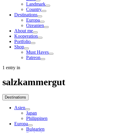
Landmark
Country
Destinations
Europa
Ozeanien
About me
Kooperation
Portfolio
Shop
Must Haves
Patreon
1 entry in
salzkammergut
Destinations
Asien
Japan
Philippinen
Europa
Bulgarien