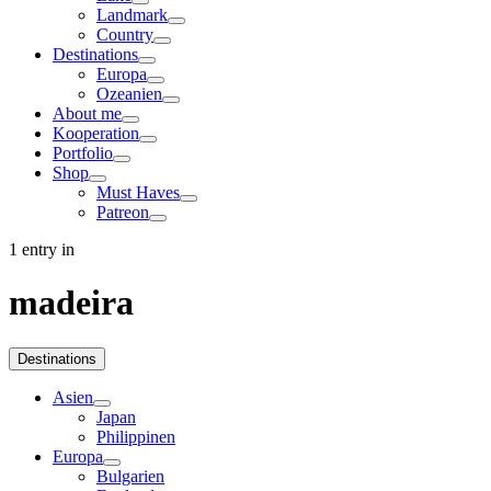
Landmark
Country
Destinations
Europa
Ozeanien
About me
Kooperation
Portfolio
Shop
Must Haves
Patreon
1 entry in
madeira
Destinations
Asien
Japan
Philippinen
Europa
Bulgarien