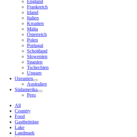
England
Frankreich
Irland
Italien
Kroatien
Malta
Österreich
Polen
Portugal
Schottland
Slowenien
Spanien
Tschechien
Ungarn
Ozeanien
Australien
Südamerika
Peru
All
Country
Food
Gastbeiträge
Lake
Landmark