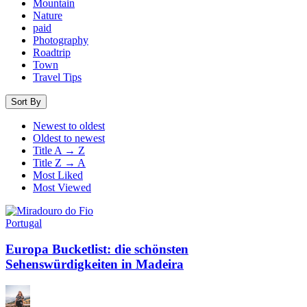
Mountain
Nature
paid
Photography
Roadtrip
Town
Travel Tips
Sort By
Newest to oldest
Oldest to newest
Title A → Z
Title Z → A
Most Liked
Most Viewed
Portugal
Europa Bucketlist: die schönsten
Sehenswürdigkeiten in Madeira