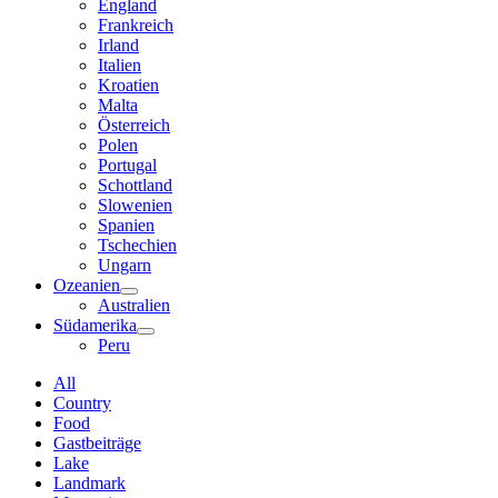
England
Frankreich
Irland
Italien
Kroatien
Malta
Österreich
Polen
Portugal
Schottland
Slowenien
Spanien
Tschechien
Ungarn
Ozeanien
Australien
Südamerika
Peru
All
Country
Food
Gastbeiträge
Lake
Landmark