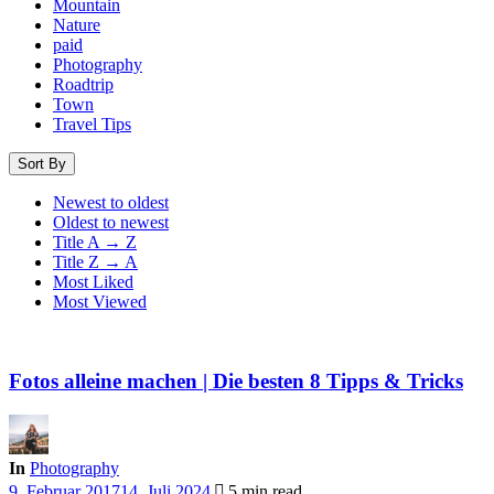
Mountain
Nature
paid
Photography
Roadtrip
Town
Travel Tips
Sort By
Newest to oldest
Oldest to newest
Title A → Z
Title Z → A
Most Liked
Most Viewed
Fotos alleine machen | Die besten 8 Tipps & Tricks
In
Photography
9. Februar 2017
14. Juli 2024
5 min read