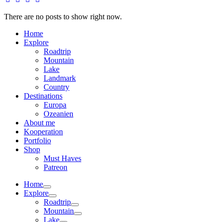
There are no posts to show right now.
Home
Explore
Roadtrip
Mountain
Lake
Landmark
Country
Destinations
Europa
Ozeanien
About me
Kooperation
Portfolio
Shop
Must Haves
Patreon
Home
Explore
Roadtrip
Mountain
Lake