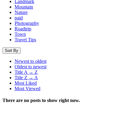
Landmark
Mountain
Nature
paid
Photography
Roadtrip
Town
Travel Tips
Sort By
Newest to oldest
Oldest to newest
Title A → Z
Title Z → A
Most Liked
Most Viewed
There are no posts to show right now.