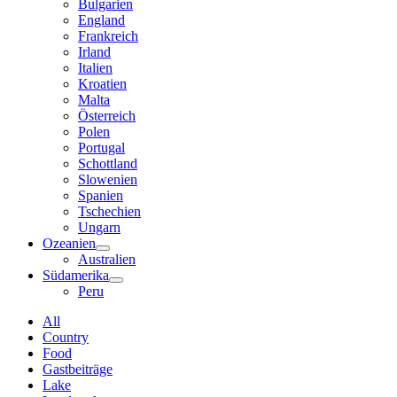
Bulgarien
England
Frankreich
Irland
Italien
Kroatien
Malta
Österreich
Polen
Portugal
Schottland
Slowenien
Spanien
Tschechien
Ungarn
Ozeanien
Australien
Südamerika
Peru
All
Country
Food
Gastbeiträge
Lake