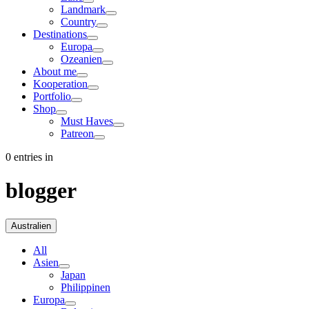
Landmark
Country
Destinations
Europa
Ozeanien
About me
Kooperation
Portfolio
Shop
Must Haves
Patreon
0 entries in
blogger
Australien
All
Asien
Japan
Philippinen
Europa