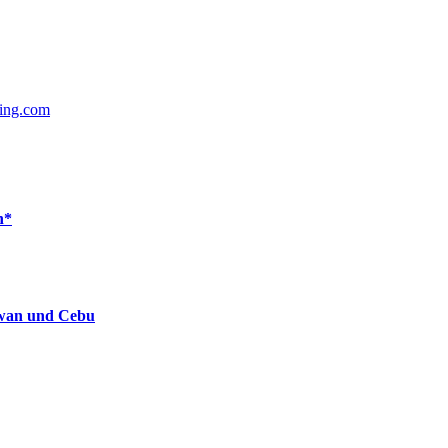
ing.com
n*
lawan und Cebu