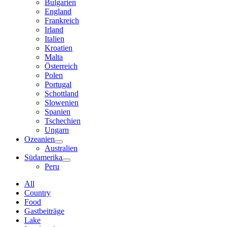
Bulgarien
England
Frankreich
Irland
Italien
Kroatien
Malta
Österreich
Polen
Portugal
Schottland
Slowenien
Spanien
Tschechien
Ungarn
Ozeanien
Australien
Südamerika
Peru
All
Country
Food
Gastbeiträge
Lake