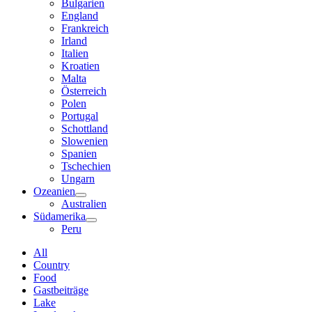
Bulgarien
England
Frankreich
Irland
Italien
Kroatien
Malta
Österreich
Polen
Portugal
Schottland
Slowenien
Spanien
Tschechien
Ungarn
Ozeanien
Australien
Südamerika
Peru
All
Country
Food
Gastbeiträge
Lake