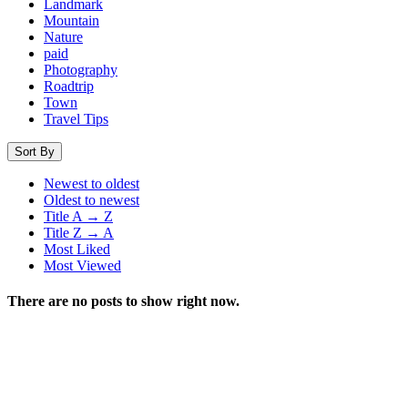
Landmark
Mountain
Nature
paid
Photography
Roadtrip
Town
Travel Tips
Sort By
Newest to oldest
Oldest to newest
Title A → Z
Title Z → A
Most Liked
Most Viewed
There are no posts to show right now.