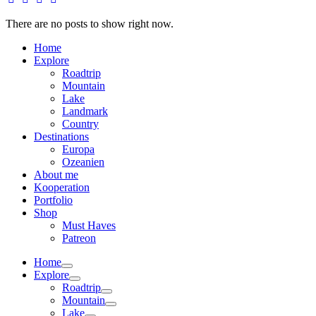
There are no posts to show right now.
Home
Explore
Roadtrip
Mountain
Lake
Landmark
Country
Destinations
Europa
Ozeanien
About me
Kooperation
Portfolio
Shop
Must Haves
Patreon
Home
Explore
Roadtrip
Mountain
Lake