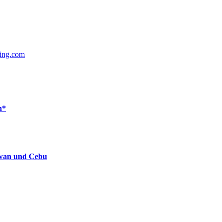
ing.com
n*
lawan und Cebu