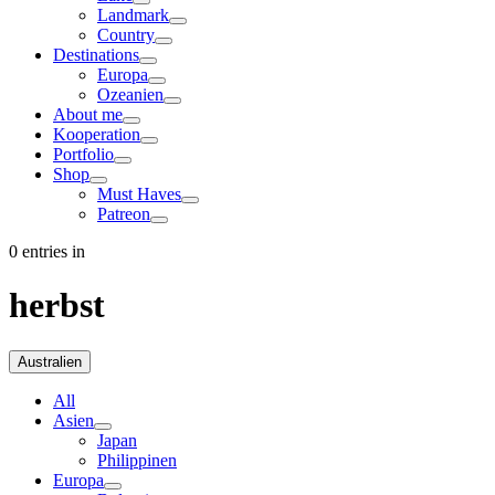
Landmark
Country
Destinations
Europa
Ozeanien
About me
Kooperation
Portfolio
Shop
Must Haves
Patreon
0 entries in
herbst
Australien
All
Asien
Japan
Philippinen
Europa