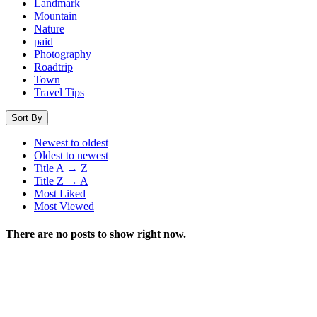
Landmark
Mountain
Nature
paid
Photography
Roadtrip
Town
Travel Tips
Sort By
Newest to oldest
Oldest to newest
Title A → Z
Title Z → A
Most Liked
Most Viewed
There are no posts to show right now.