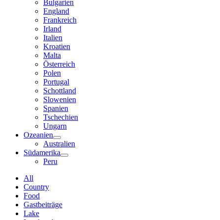
Bulgarien
England
Frankreich
Irland
Italien
Kroatien
Malta
Österreich
Polen
Portugal
Schottland
Slowenien
Spanien
Tschechien
Ungarn
Ozeanien
Australien
Südamerika
Peru
All
Country
Food
Gastbeiträge
Lake