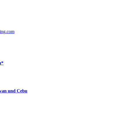
ing.com
n*
lawan und Cebu