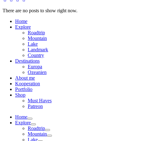
There are no posts to show right now.
Home
Explore
Roadtrip
Mountain
Lake
Landmark
Country
Destinations
Europa
Ozeanien
About me
Kooperation
Portfolio
Shop
Must Haves
Patreon
Home
Explore
Roadtrip
Mountain
Lake