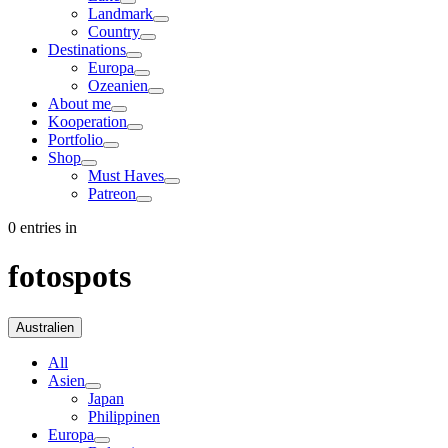
Landmark
Country
Destinations
Europa
Ozeanien
About me
Kooperation
Portfolio
Shop
Must Haves
Patreon
0 entries in
fotospots
Australien
All
Asien
Japan
Philippinen
Europa