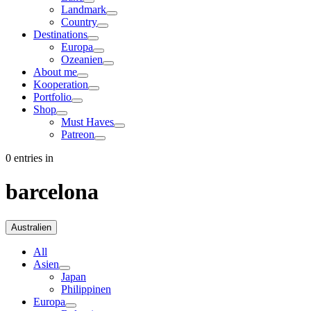
Landmark
Country
Destinations
Europa
Ozeanien
About me
Kooperation
Portfolio
Shop
Must Haves
Patreon
0 entries in
barcelona
Australien
All
Asien
Japan
Philippinen
Europa