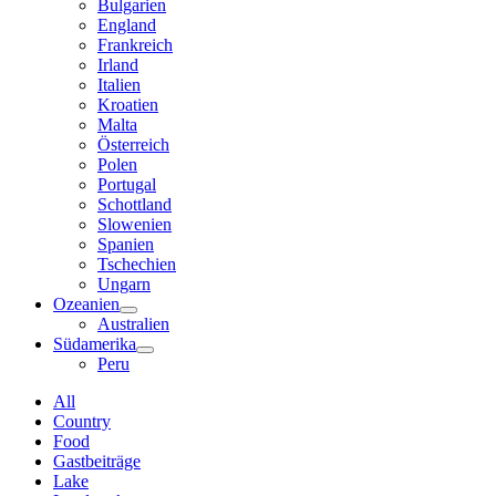
Bulgarien
England
Frankreich
Irland
Italien
Kroatien
Malta
Österreich
Polen
Portugal
Schottland
Slowenien
Spanien
Tschechien
Ungarn
Ozeanien
Australien
Südamerika
Peru
All
Country
Food
Gastbeiträge
Lake