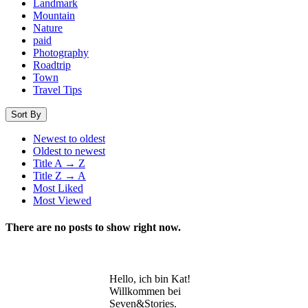
Landmark
Mountain
Nature
paid
Photography
Roadtrip
Town
Travel Tips
Sort By
Newest to oldest
Oldest to newest
Title A → Z
Title Z → A
Most Liked
Most Viewed
There are no posts to show right now.
Hello, ich bin Kat!
Willkommen bei
Seven&Stories.