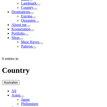
Landmark
Country
Destinations
Europa
Ozeanien
About me
Kooperation
Portfolio
Shop
Must Haves
Patreon
0 entries in
Country
Australien
All
Asien
Japan
Philippinen