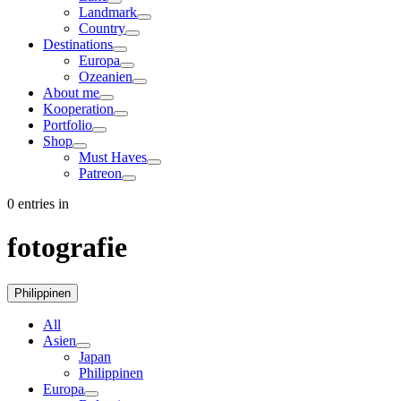
Landmark
Country
Destinations
Europa
Ozeanien
About me
Kooperation
Portfolio
Shop
Must Haves
Patreon
0 entries in
fotografie
Philippinen
All
Asien
Japan
Philippinen
Europa