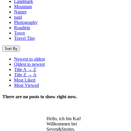
Landmark
Mountain
Nature
paid
Photography
Roadtrip
Town
Travel Tips
Sort By
Newest to oldest
Oldest to newest
Title A → Z
Title Z → A
Most Liked
Most Viewed
There are no posts to show right now.
Hello, ich bin Kat!
Willkommen bei
Seven&Stories.