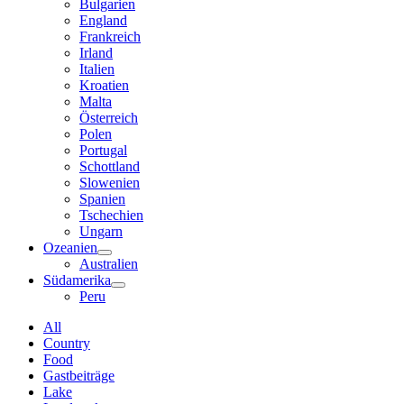
Bulgarien
England
Frankreich
Irland
Italien
Kroatien
Malta
Österreich
Polen
Portugal
Schottland
Slowenien
Spanien
Tschechien
Ungarn
Ozeanien
Australien
Südamerika
Peru
All
Country
Food
Gastbeiträge
Lake