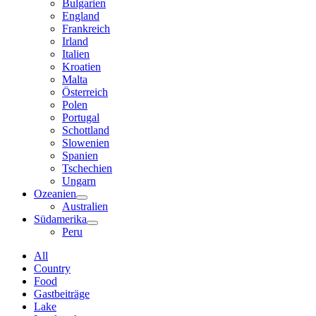
Bulgarien
England
Frankreich
Irland
Italien
Kroatien
Malta
Österreich
Polen
Portugal
Schottland
Slowenien
Spanien
Tschechien
Ungarn
Ozeanien
Australien
Südamerika
Peru
All
Country
Food
Gastbeiträge
Lake