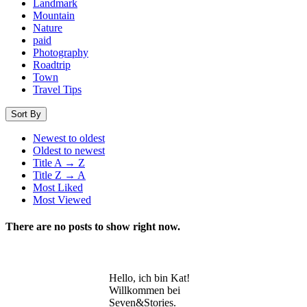
Landmark
Mountain
Nature
paid
Photography
Roadtrip
Town
Travel Tips
Sort By
Newest to oldest
Oldest to newest
Title A → Z
Title Z → A
Most Liked
Most Viewed
There are no posts to show right now.
Hello, ich bin Kat!
Willkommen bei
Seven&Stories.