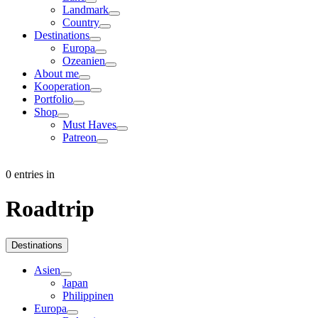
Landmark
Country
Destinations
Europa
Ozeanien
About me
Kooperation
Portfolio
Shop
Must Haves
Patreon
0 entries in
Roadtrip
Destinations
Asien
Japan
Philippinen
Europa