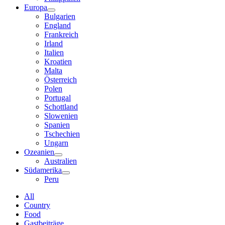
Europa
Bulgarien
England
Frankreich
Irland
Italien
Kroatien
Malta
Österreich
Polen
Portugal
Schottland
Slowenien
Spanien
Tschechien
Ungarn
Ozeanien
Australien
Südamerika
Peru
All
Country
Food
Gastbeiträge