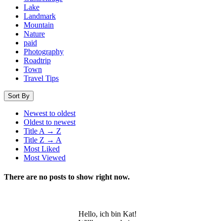
Lake
Landmark
Mountain
Nature
paid
Photography
Roadtrip
Town
Travel Tips
Sort By
Newest to oldest
Oldest to newest
Title A → Z
Title Z → A
Most Liked
Most Viewed
There are no posts to show right now.
Hello, ich bin Kat!