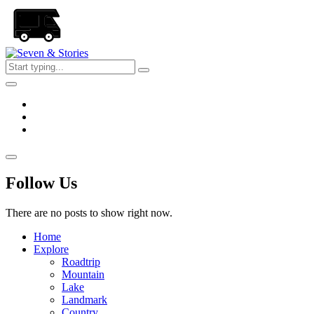
Skip
to
the
content
Seven
&
Stories
Follow Us
There are no posts to show right now.
Home
Explore
Roadtrip
Mountain
Lake
Landmark
Country