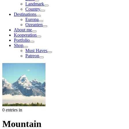
Landmark
Country
Destinations
Europa
Ozeanien
About me
Kooperation
Portfolio
Shop
Must Haves
Patreon
0 entries in
Mountain