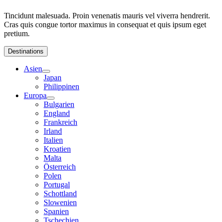
Tincidunt malesuada. Proin venenatis mauris vel viverra hendrerit.
Cras quis congue tortor maximus in consequat et quis ipsum eget
pretium.
Destinations
Asien
Japan
Philippinen
Europa
Bulgarien
England
Frankreich
Irland
Italien
Kroatien
Malta
Österreich
Polen
Portugal
Schottland
Slowenien
Spanien
Tschechien