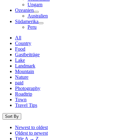
Ungarn
Ozeanien
Australien
Südamerika
Peru
All
Country
Food
Gastbeiträge
Lake
Landmark
Mountain
Nature
paid
Photography
Roadtrip
Town
Travel Tips
Sort By
Newest to oldest
Oldest to newest
Title A → Z