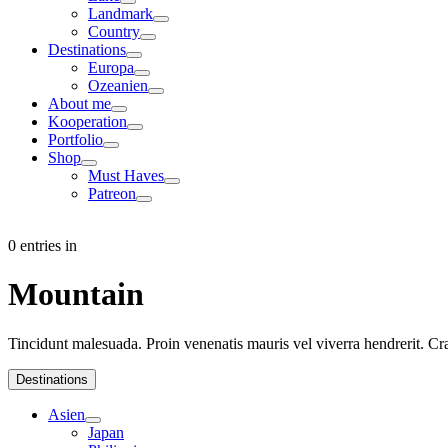
Landmark
Country
Destinations
Europa
Ozeanien
About me
Kooperation
Portfolio
Shop
Must Haves
Patreon
0 entries in
Mountain
Tincidunt malesuada. Proin venenatis mauris vel viverra hendrerit. Cr
Destinations
Asien
Japan