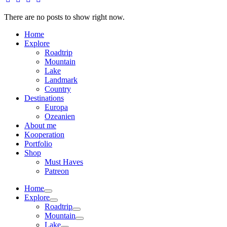
There are no posts to show right now.
Home
Explore
Roadtrip
Mountain
Lake
Landmark
Country
Destinations
Europa
Ozeanien
About me
Kooperation
Portfolio
Shop
Must Haves
Patreon
Home
Explore
Roadtrip
Mountain
Lake