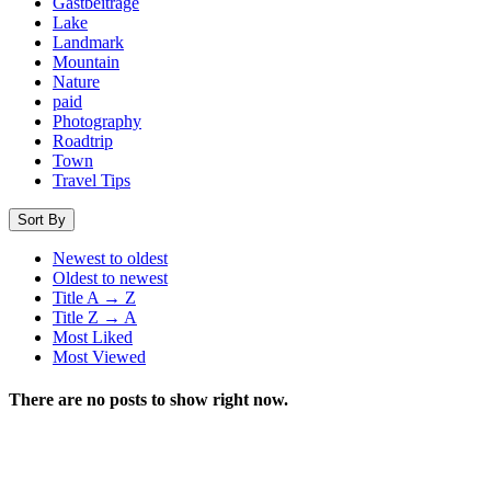
Gastbeiträge
Lake
Landmark
Mountain
Nature
paid
Photography
Roadtrip
Town
Travel Tips
Sort By
Newest to oldest
Oldest to newest
Title A → Z
Title Z → A
Most Liked
Most Viewed
There are no posts to show right now.