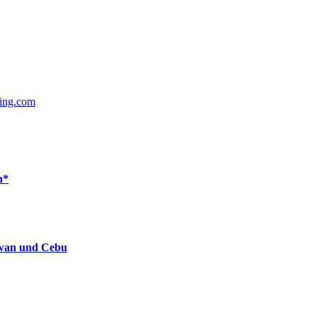
ing.com
n*
lawan und Cebu