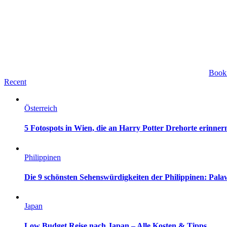
Book
Recent
Österreich
5 Fotospots in Wien, die an Harry Potter Drehorte erinner
Philippinen
Die 9 schönsten Sehenswürdigkeiten der Philippinen: Pa
Japan
Low Budget Reise nach Japan – Alle Kosten & Tipps