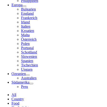
Philippinen
Europa
Bulgarien
England
Frankreich
Irland
Italien
Kroatien
Malta
Österreich
Polen
Portugal
Schottland
Slowenien
Spanien
Tschechien
Ungarn
Ozeanien
Australien
Südamerika
Peru
All
Country
Food