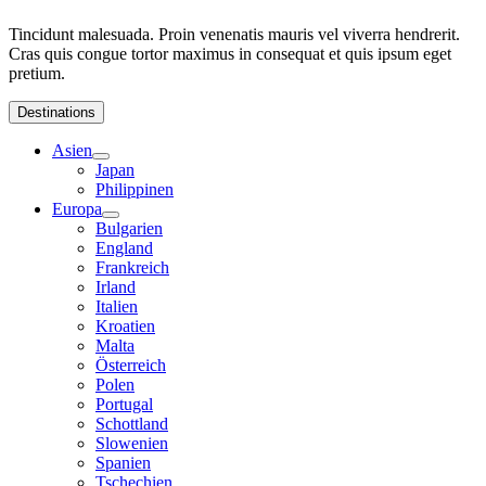
Tincidunt malesuada. Proin venenatis mauris vel viverra hendrerit.
Cras quis congue tortor maximus in consequat et quis ipsum eget
pretium.
Destinations
Asien
Japan
Philippinen
Europa
Bulgarien
England
Frankreich
Irland
Italien
Kroatien
Malta
Österreich
Polen
Portugal
Schottland
Slowenien
Spanien
Tschechien