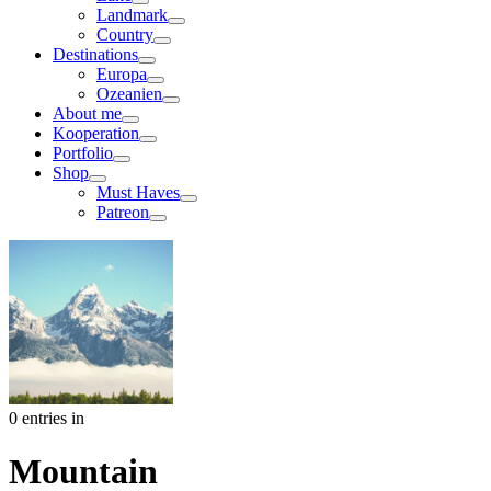
Landmark
Country
Destinations
Europa
Ozeanien
About me
Kooperation
Portfolio
Shop
Must Haves
Patreon
0 entries in
Mountain