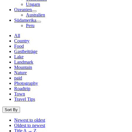
Ungarn
Ozeanien
Australien
Südamerika
Peru
All
Country
Food
Gastbeiträge
Lake
Landmark
Mountain
Nature
paid
Photography
Roadtrip
Town
Travel Tips
Sort By
Newest to oldest
Oldest to newest
Title A → Z