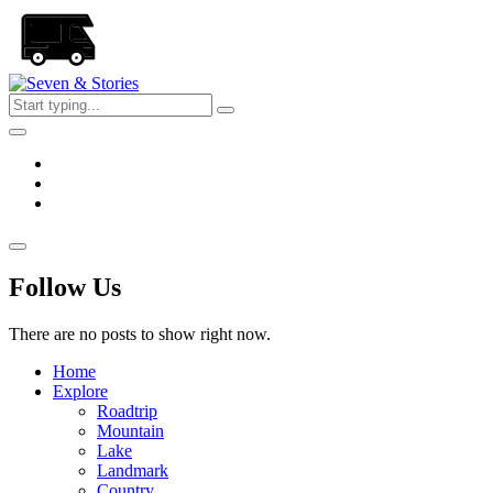
Skip
to
the
content
Seven
&
Stories
Follow Us
There are no posts to show right now.
Home
Explore
Roadtrip
Mountain
Lake
Landmark
Country