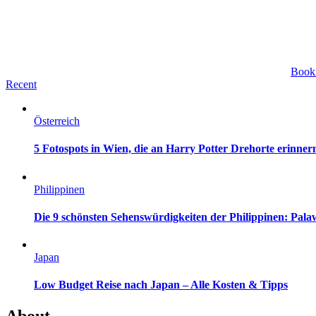
Book
Recent
Österreich
5 Fotospots in Wien, die an Harry Potter Drehorte erinner
Philippinen
Die 9 schönsten Sehenswürdigkeiten der Philippinen: Pa
Japan
Low Budget Reise nach Japan – Alle Kosten & Tipps
About