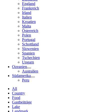
England
Frankreich
Irland
Italien
Kroatien
Malta
Österreich
Polen
Portugal
Schottland
Slowenien
Spanien
Tschechien
Ungarn
Ozeanien
Australien
Südamerika
Peru
All
Country
Food
Gastbeiträge
Lake
Landmark