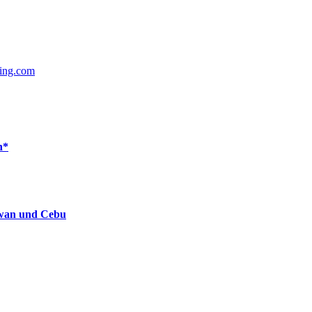
ing.com
n*
lawan und Cebu