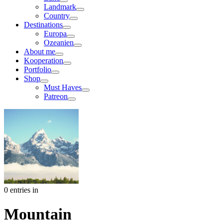
Landmark
Country
Destinations
Europa
Ozeanien
About me
Kooperation
Portfolio
Shop
Must Haves
Patreon
0 entries in
Mountain