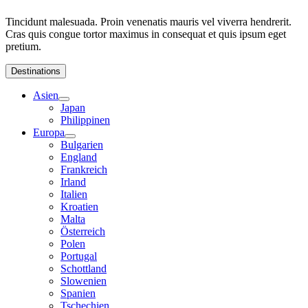
Tincidunt malesuada. Proin venenatis mauris vel viverra hendrerit.
Cras quis congue tortor maximus in consequat et quis ipsum eget
pretium.
Destinations
Asien
Japan
Philippinen
Europa
Bulgarien
England
Frankreich
Irland
Italien
Kroatien
Malta
Österreich
Polen
Portugal
Schottland
Slowenien
Spanien
Tschechien