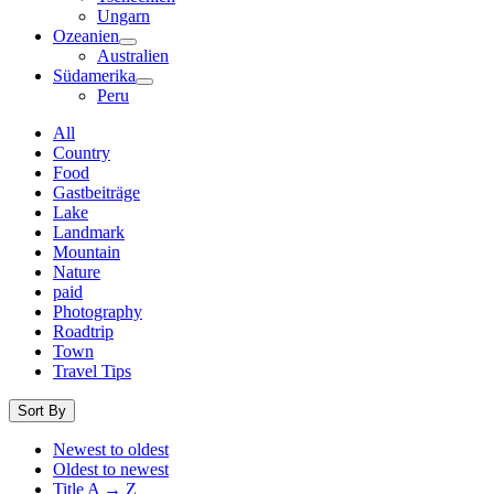
Ungarn
Ozeanien
Australien
Südamerika
Peru
All
Country
Food
Gastbeiträge
Lake
Landmark
Mountain
Nature
paid
Photography
Roadtrip
Town
Travel Tips
Sort By
Newest to oldest
Oldest to newest
Title A → Z