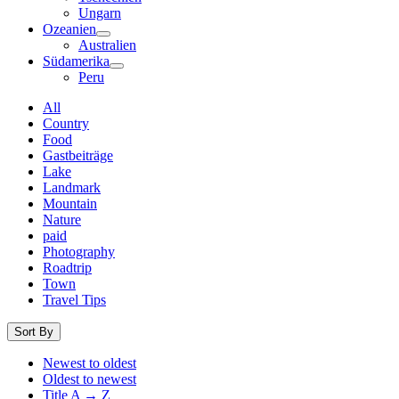
Ungarn
Ozeanien
Australien
Südamerika
Peru
All
Country
Food
Gastbeiträge
Lake
Landmark
Mountain
Nature
paid
Photography
Roadtrip
Town
Travel Tips
Sort By
Newest to oldest
Oldest to newest
Title A → Z