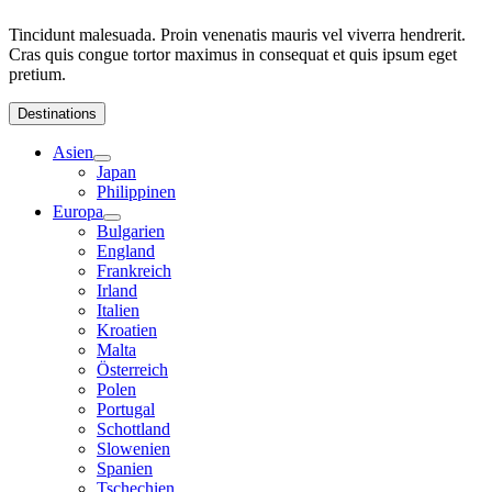
Tincidunt malesuada. Proin venenatis mauris vel viverra hendrerit.
Cras quis congue tortor maximus in consequat et quis ipsum eget
pretium.
Destinations
Asien
Japan
Philippinen
Europa
Bulgarien
England
Frankreich
Irland
Italien
Kroatien
Malta
Österreich
Polen
Portugal
Schottland
Slowenien
Spanien
Tschechien