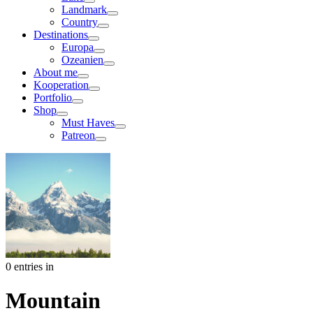
Landmark
Country
Destinations
Europa
Ozeanien
About me
Kooperation
Portfolio
Shop
Must Haves
Patreon
0 entries in
Mountain