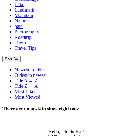
Lake
Landmark
Mountain
Nature
paid
Photography
Roadtrip
Town
Travel Tips
Sort By
Newest to oldest
Oldest to newest
Title A → Z
Title Z → A
Most Liked
Most Viewed
There are no posts to show right now.
Hello, ich bin Kat!