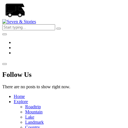
Skip
to
the
content
Seven
&
Stories
Follow Us
There are no posts to show right now.
Home
Explore
Roadtrip
Mountain
Lake
Landmark
Country