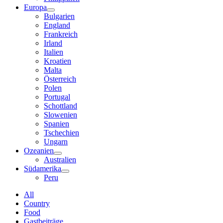
Europa
Bulgarien
England
Frankreich
Irland
Italien
Kroatien
Malta
Österreich
Polen
Portugal
Schottland
Slowenien
Spanien
Tschechien
Ungarn
Ozeanien
Australien
Südamerika
Peru
All
Country
Food
Gastbeiträge