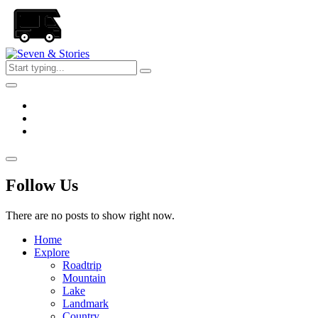
Skip
to
the
content
Seven
&
Stories
Follow Us
There are no posts to show right now.
Home
Explore
Roadtrip
Mountain
Lake
Landmark
Country