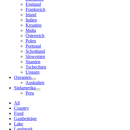
England
Frankreich
Irland
Italien
Kroatien
Malta
Österreich
Polen
Portugal
Schottland
Slowenien
Spanien
Tschechien
Ungarn
Ozeanien
Australien
Südamerika
Peru
All
Country
Food
Gastbeiträge
Lake
Landmark