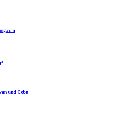
ing.com
n*
lawan und Cebu