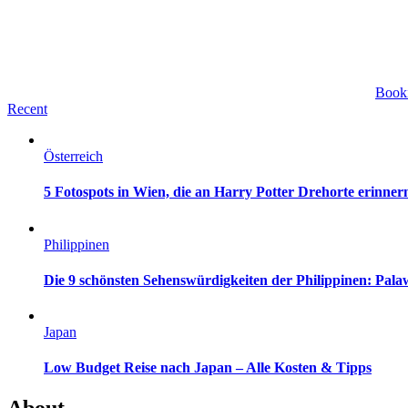
Book
Recent
Österreich
5 Fotospots in Wien, die an Harry Potter Drehorte erinner
Philippinen
Die 9 schönsten Sehenswürdigkeiten der Philippinen: Pa
Japan
Low Budget Reise nach Japan – Alle Kosten & Tipps
About