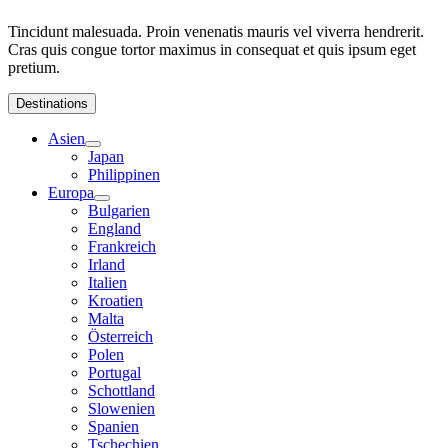
Tincidunt malesuada. Proin venenatis mauris vel viverra hendrerit.
Cras quis congue tortor maximus in consequat et quis ipsum eget
pretium.
Destinations
Asien
Japan
Philippinen
Europa
Bulgarien
England
Frankreich
Irland
Italien
Kroatien
Malta
Österreich
Polen
Portugal
Schottland
Slowenien
Spanien
Tschechien