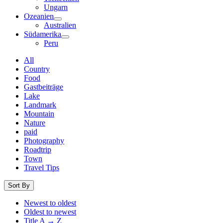
Ungarn
Ozeanien
Australien
Südamerika
Peru
All
Country
Food
Gastbeiträge
Lake
Landmark
Mountain
Nature
paid
Photography
Roadtrip
Town
Travel Tips
Sort By
Newest to oldest
Oldest to newest
Title A → Z