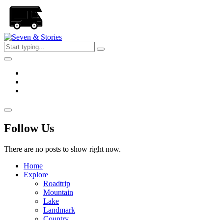
Skip
to
the
content
Seven
&
Stories
Follow Us
There are no posts to show right now.
Home
Explore
Roadtrip
Mountain
Lake
Landmark
Country