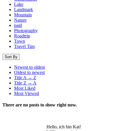
Lake
Landmark
Mountain
Nature
paid
Photography
Roadtrip
Town
Travel Tips
Sort By
Newest to oldest
Oldest to newest
Title A → Z
Title Z → A
Most Liked
Most Viewed
There are no posts to show right now.
Hello, ich bin Kat!