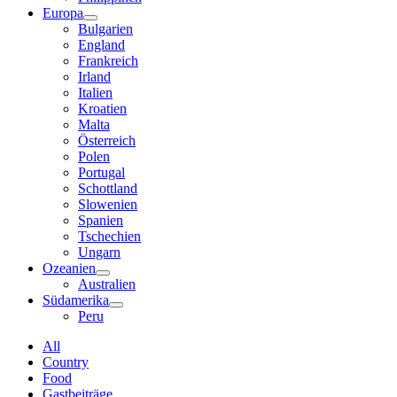
Europa
Bulgarien
England
Frankreich
Irland
Italien
Kroatien
Malta
Österreich
Polen
Portugal
Schottland
Slowenien
Spanien
Tschechien
Ungarn
Ozeanien
Australien
Südamerika
Peru
All
Country
Food
Gastbeiträge