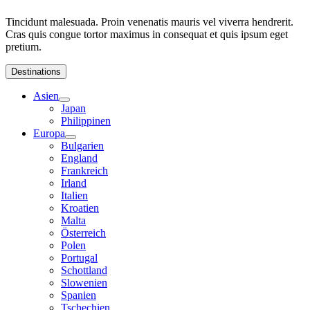
Tincidunt malesuada. Proin venenatis mauris vel viverra hendrerit.
Cras quis congue tortor maximus in consequat et quis ipsum eget
pretium.
Destinations
Asien
Japan
Philippinen
Europa
Bulgarien
England
Frankreich
Irland
Italien
Kroatien
Malta
Österreich
Polen
Portugal
Schottland
Slowenien
Spanien
Tschechien