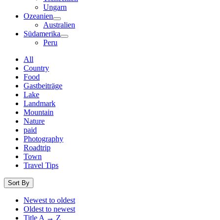
Ungarn
Ozeanien
Australien
Südamerika
Peru
All
Country
Food
Gastbeiträge
Lake
Landmark
Mountain
Nature
paid
Photography
Roadtrip
Town
Travel Tips
Sort By
Newest to oldest
Oldest to newest
Title A → Z