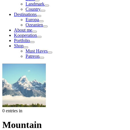
Landmark
Country
Destinations
Europa
Ozeanien
About me
Kooperation
Portfolio
Shop
Must Haves
Patreon
0 entries in
Mountain