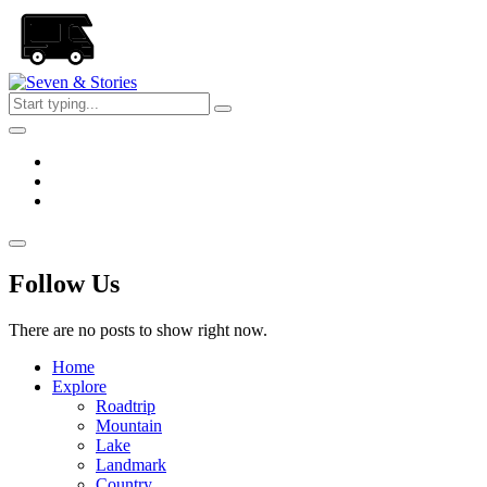
Skip
to
the
content
Seven
&
Stories
Follow Us
There are no posts to show right now.
Home
Explore
Roadtrip
Mountain
Lake
Landmark
Country