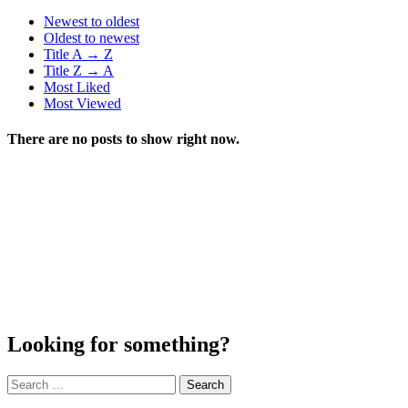
Newest to oldest
Oldest to newest
Title A → Z
Title Z → A
Most Liked
Most Viewed
There are no posts to show right now.
Looking for something?
Search