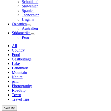
Schottland
Slowenien
Spanien
Tschechien
Ungarn
Ozeanien
Australien
Südamerika
Peru
All
Country
Food
Gastbeiträge
Lake
Landmark
Mountain
Nature
paid
Photography
Roadtrip
Town
Travel Tips
Sort By