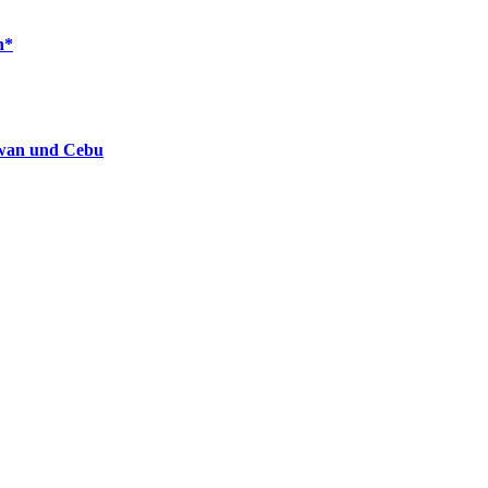
n*
lawan und Cebu