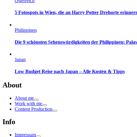
Österreich
5 Fotospots in Wien, die an Harry Potter Drehorte erinner
Philippinen
Die 9 schönsten Sehenswürdigkeiten der Philippinen: Pa
Japan
Low Budget Reise nach Japan – Alle Kosten & Tipps
About
About me
Work with me
Content Production
Info
Impressum