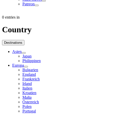
Patreon
0 entries in
Country
Destinations
Asien
Japan
Philippinen
Europa
Bulgarien
England
Frankreich
Irland
Italien
Kroatien
Malta
Österreich
Polen
Portugal