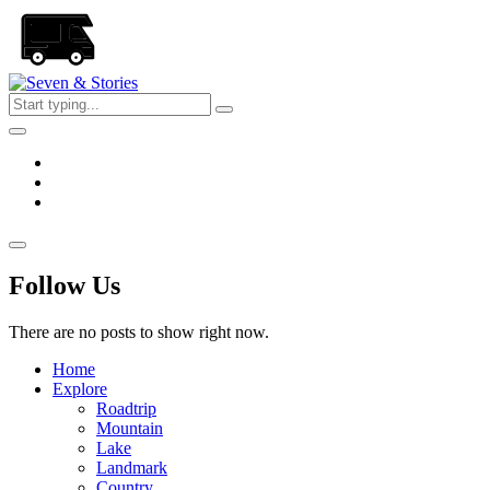
Skip
to
the
content
Seven
&
Stories
Follow Us
There are no posts to show right now.
Home
Explore
Roadtrip
Mountain
Lake
Landmark
Country